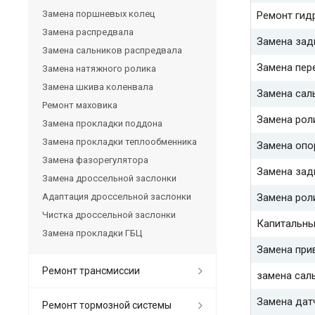
Замена поршневых колец
Ремонт гид
Замена распредвала
Замена зад
Замена сальников распредвала
Замена пер
Замена натяжного ролика
Замена шкива коленвала
Замена сал
Ремонт маховика
Замена рол
Замена прокладки поддона
Замена прокладки теплообменника
Замена опо
Замена фазорегулятора
Замена зад
Замена дроссельной заслонки
Адаптация дроссельной заслонки
Замена рол
Чистка дроссельной заслонки
Капитальны
Замена прокладки ГБЦ
Замена при
Ремонт трансмиссии
замена сал
Замена дат
Ремонт тормозной системы