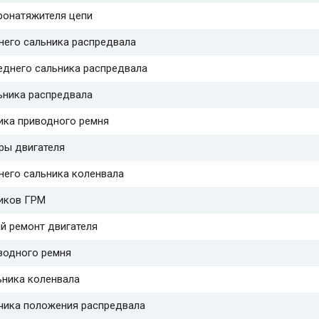
ронатяжителя цепи
него сальника распредвала
еднего сальника распредвала
ьника распредвала
ика приводного ремня
ры двигателя
него сальника коленвала
иков ГРМ
й ремонт двигателя
водного ремня
ьника коленвала
чика положения распредвала