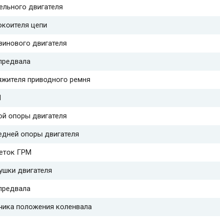
ельного двигателя
окоителя цепи
зинового двигателя
предвала
яжителя приводного ремня
М
ой опоры двигателя
едней опоры двигателя
еток ГРМ
ушки двигателя
предвала
чика положения коленвала