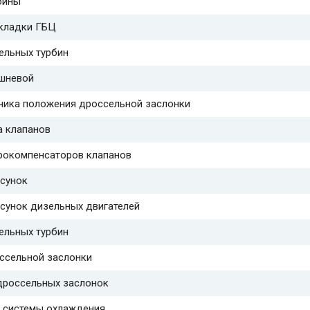
бины
кладки ГБЦ
ельных турбин
шневой
чика положения дроссельной заслонки
а клапанов
рокомпенсаторов клапанов
сунок
сунок дизельных двигателей
ельных турбин
ссельной заслонки
россельных заслонок
 системы охлаждения