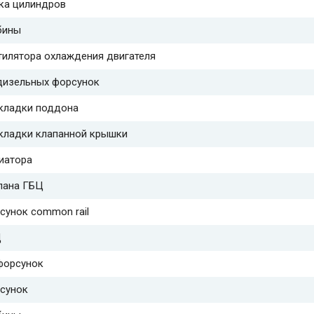
ка цилиндров
бины
тилятора охлаждения двигателя
дизельных форсунок
кладки поддона
кладки клапанной крышки
иатора
пана ГБЦ
сунок common rail
Ц
форсунок
сунок