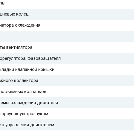
мпы
шневых колец
иатора охлаждения
Ц
ты вентилятора
орегулятора, фазовращателя
кладки клапанной крышки
скного коллектора
лосъемных колпачков
темы охлаждения двигателя
орсунок ультразвуком
ка управления двигателем