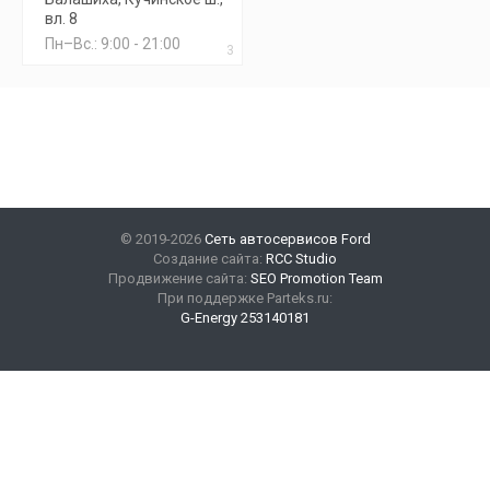
вл. 8
Пн–Вс.: 9:00 - 21:00
3
© 2019-2026
Сеть автосервисов Ford
Создание сайта:
RCC Studio
Продвижение сайта:
SEO Promotion Team
При поддержке Parteks.ru:
G-Energy 253140181
Наши контакты
+7(499) 347-47-89